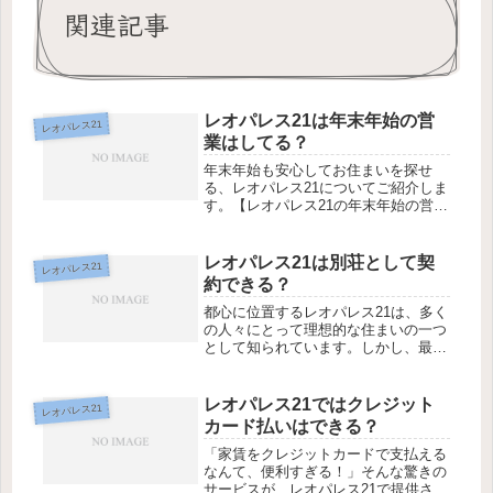
関連記事
レオパレス21は年末年始の営
レオパレス21
業はしてる？
年末年始も安心してお住まいを探せ
る、レオパレス21についてご紹介しま
す。【レオパレス21の年末年始の営業
について】レオパレス21は年末年始も
営業していますか？気になる方も多い
かと思いますが、ご安心ください。レ
レオパレス21は別荘として契
レオパレス21
オパレス21は年末年始は休業して...
約できる？
都心に位置するレオパレス21は、多く
の人々にとって理想的な住まいの一つ
として知られています。しかし、最近
ではレオパレス21を別荘として契約す
る人も増えてきているようです。果た
して、レオパレス21は本当に別荘とし
レオパレス21ではクレジット
レオパレス21
て契約できるのでしょうか？今回...
カード払いはできる？
「家賃をクレジットカードで支払える
なんて、便利すぎる！」そんな驚きの
サービスが、レオパレス21で提供され