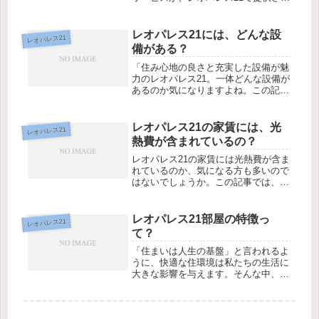
ていることをご存知ですか？今回は、
レオパレス21のクレジットカード払い
について詳しく解説します。【レオパ
レオパレス21には、どんな設
レオパレス21
レス21のクレジットカード払いと...
備がある？
「住み心地の良さと充実した設備が魅
力のレオパレス21。一体どんな設備が
あるのか気になりますよね。この記事
では、レオパレス21の設備について詳
しく解説していきます。ぜひ最後まで
お読みください！」【セキュリティ設
レオパレス21の家賃には、光
レオパレス21
備】レオパレス21は、住民の安全...
熱費が含まれているの？
レオパレス21の家賃には光熱費が含ま
れているのか、気になる方も多いので
はないでしょうか。この記事では、レ
オパレス21の家賃について詳しく解説
します。光熱費の有無や料金の仕組み
など、気になるポイントを解明してい
レオパレス21部屋の特徴っ
レオパレス21
きましょう。【レオパレス21の家...
て？
「住まいは人生の基盤」と言われるよ
うに、快適な住環境は私たちの生活に
大きな影響を与えます。そんな中、多
くの人々が注目しているのが、レオパ
レス21の部屋です。では、レオパレス
21部屋にはどんな特徴があるのでしょ